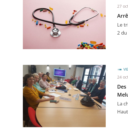
27 oc
Arrê
Le tr
2 du 
VI
24 oc
Des 
Mel
La c
Hauts