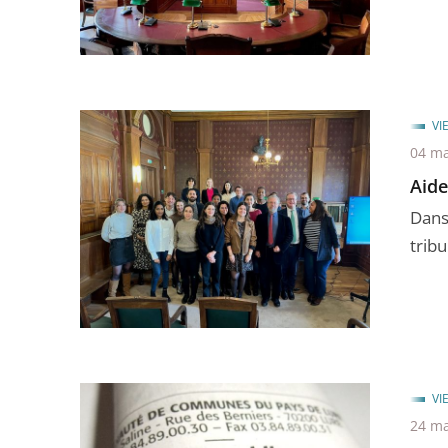
VI
04 ma
Aide
Dans 
tribu
VI
24 ma