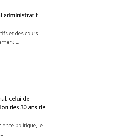
 administratif
tifs et des cours
ément ...
al, celui de
ation des 30 ans de
cience politique, le
..