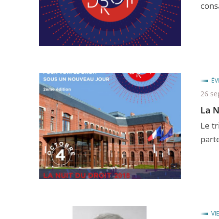
consa
ÉV
26 se
La N
Le tr
parte
VI