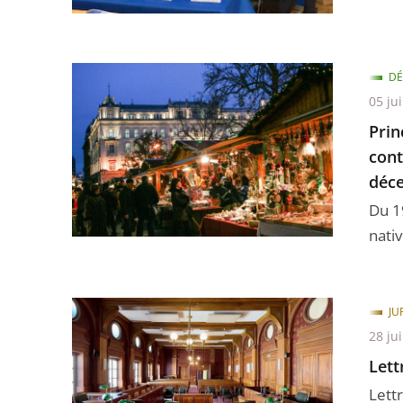
DÉ
05 jui
Prin
cont
déc
Du 1
nativ
JU
28 ju
Lett
Lett