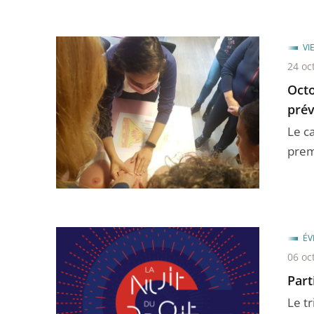
VI
24 oc
Octo
prév
Le c
prem
ÉV
06 oc
Part
Le tr