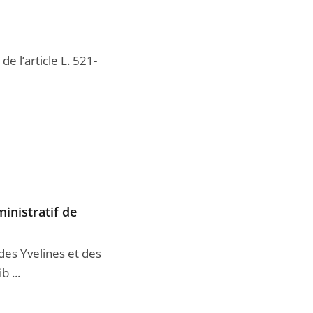
e l’article L. 521-
inistratif de
des Yvelines et des
 ...