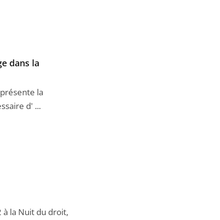
ge dans la
eprésente la
aire d' ...
à la Nuit du droit,