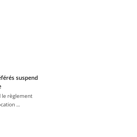
référés suspend
e
d le règlement
ation ...