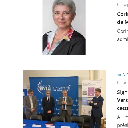
02 se
Cori
de M
Cori
admi
VI
02 ao
Sign
Vers
cett
A l’i
prés