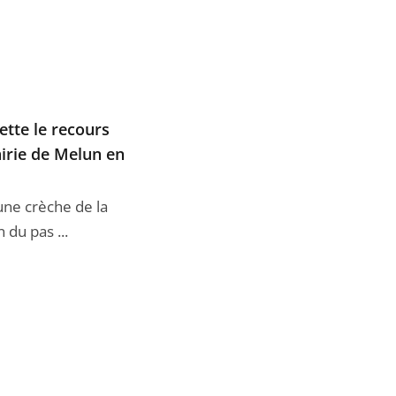
jette le recours
airie de Melun en
ne crèche de la
 du pas ...