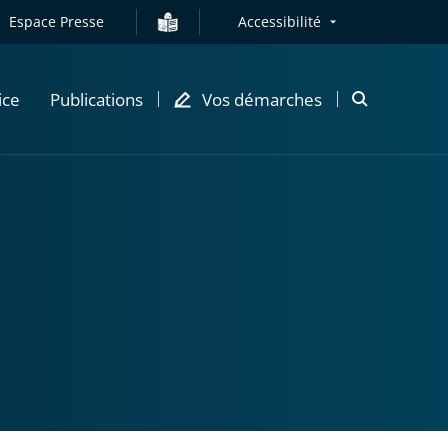
Espace Presse
Accessibilité
ice
Publications
Vos démarches
Ouvrir
la
modale
de
recherche