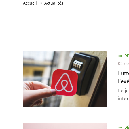
Accueil
Actualités
DÉ
02 n
Lutt
l'ex
Le j
inter
DÉ